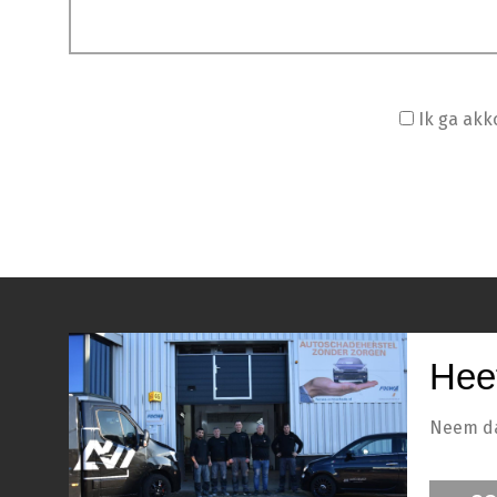
Ik ga ak
Hee
Neem dan