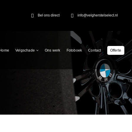
Bel ons direct
info@velgherstelselect.nl
Home
Velgschade
Ons werk
Fotoboek
Contact
Offerte