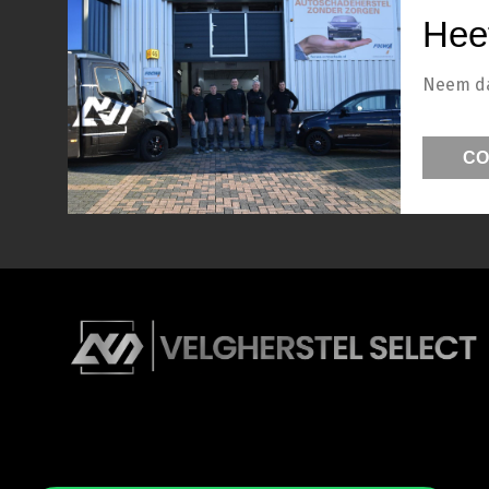
Hee
Neem dan
CO