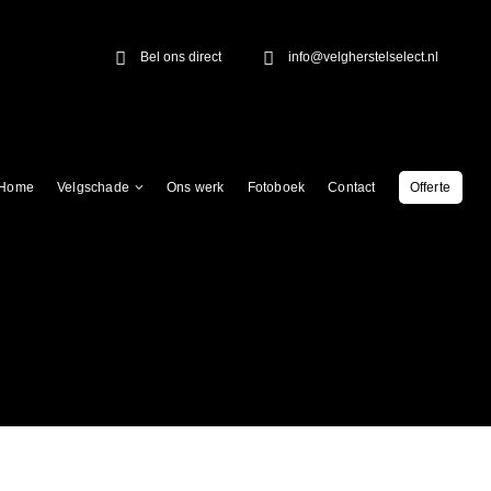
Bel ons direct
info@velgherstelselect.nl
Home
Velgschade
Ons werk
Fotoboek
Contact
Offerte