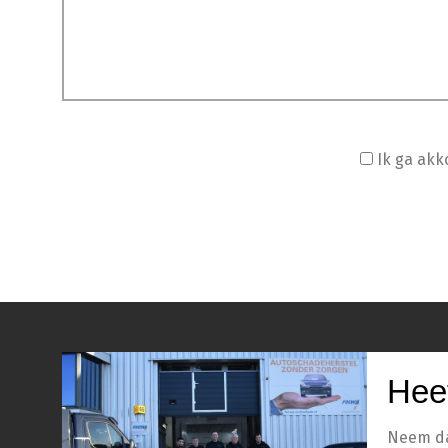
Ik ga ak
Hee
Neem dan