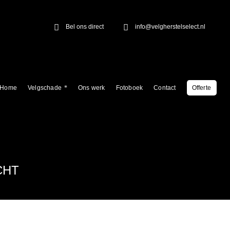
Bel ons direct
info@velgherstelselect.nl
Home
Velgschade
Ons werk
Fotoboek
Contact
Offerte
CHT