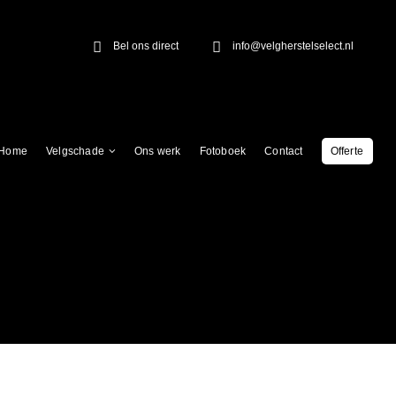
Bel ons direct
info@velgherstelselect.nl
Home
Velgschade
Ons werk
Fotoboek
Contact
Offerte