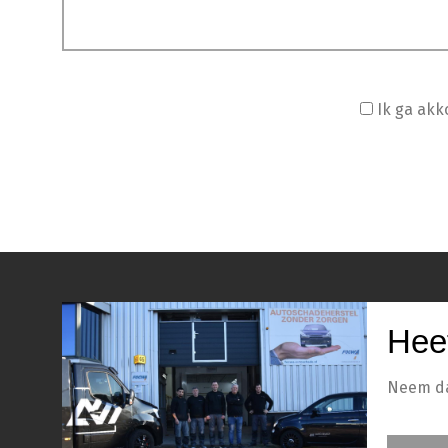
Ik ga ak
Hee
Neem dan